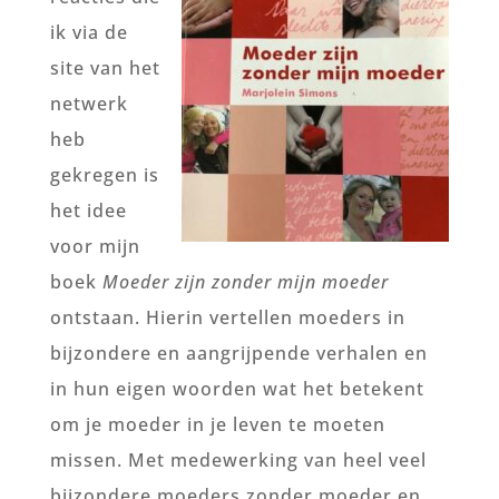
ik via de
site van het
netwerk
heb
gekregen is
het idee
voor mijn
boek
Moeder zijn zonder mijn moeder
ontstaan. Hierin vertellen moeders in
bijzondere en aangrijpende verhalen en
in hun eigen woorden wat het betekent
om je moeder in je leven te moeten
missen. Met medewerking van heel veel
bijzondere moeders zonder moeder en