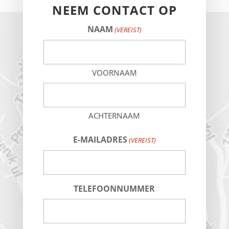
NEEM CONTACT OP
NAAM
(VEREIST)
VOORNAAM
ACHTERNAAM
E-MAILADRES
(VEREIST)
TELEFOONNUMMER